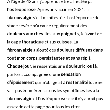
À l’âge de 42 ans, j’apprends être affectée par
l’
ostéoporose
. Après un vaccin en 2021, la
fibromyalgie
s’est manifestée. L’ostéoporose de
stade sévère m’a causé régulièrement des
douleurs aux chevilles
, aux
poignets
, à l’avant de
la
cage thoracique
et aux
cuisses
. La
fibromyalgie
a ajouté des
douleurs diffuses dans
tout mon corps, persistantes et sans répit
.
Chaque jour
, je ressentais une
douleur ici ou là
,
parfois accompagnée d’une
sensation
d’épuisement
qui m’obligeait à
rester alitée
. Je ne
vais pas énumérer ici tous les symptômes liés à la
fibromyalgie
et l’
ostéoporose
, car il n’y aurait pas
assez de cette page pour tous les citer.